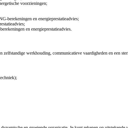
nergetische voorzieningen;
NG-berekeningen en energieprestatieadvies;
estatieadvies;
erekeningen en energieprestatieadvies.
en zelfstandige werkhouding, communicatieve vaardigheden en een ster
echniek);
en dynamische en groeiende organisatie. Je kunt rekenen op uitstekende