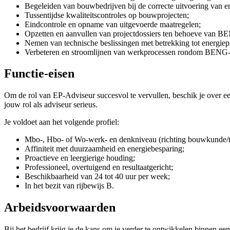
Begeleiden van bouwbedrijven bij de correcte uitvoering van e
Tussentijdse kwaliteitscontroles op bouwprojecten;
Eindcontrole en opname van uitgevoerde maatregelen;
Opzetten en aanvullen van projectdossiers ten behoeve van BE
Nemen van technische beslissingen met betrekking tot energiepr
Verbeteren en stroomlijnen van werkprocessen rondom BENG-b
Functie-eisen
Om de rol van EP-Adviseur succesvol te vervullen, beschik je over e
jouw rol als adviseur serieus.
Je voldoet aan het volgende profiel:
Mbo-, Hbo- of Wo-werk- en denkniveau (richting bouwkunde/t
Affiniteit met duurzaamheid en energiebesparing;
Proactieve en leergierige houding;
Professioneel, overtuigend en resultaatgericht;
Beschikbaarheid van 24 tot 40 uur per week;
In het bezit van rijbewijs B.
Arbeidsvoorwaarden
Bij het bedrijf krijg je de kans om je verder te ontwikkelen binnen e