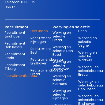
Telefoon:
073 – 75
066 17
Recruitment
Werving en selectie
Den Bosch
Uden
Recruitment
Werving en
Eindhoven
selectie
Recruitment
Werving en
Breda
Nijmegen
selectie
Recruitment
Veghel
Den Bosch
Werving en
Recruitment
selectie Den
Best
Werving en
Recruitment
Bosch
selectie
Breda
Recruitmentbureau
Waalwijk
Werving en
Eindhoven
Recruitment
selectie
Werving- en
Tilburg
Eindhoven
Recruitmentbureau
selectiebureau
Breda
Breda
Recruitmentbureau
Werving en
selectie
Werving- en
Helmond
selectiebureau
Den Bosch
Werving en
selectie
Werving- en
Nijmegen
selectiebureau
Eindhoven