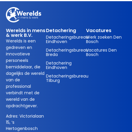
Werelds in mens
Detachering
Vacatures
& werk B.V.
Detacheringsbureau
Werk zoeken Den
Werelds is een
Eindhoven
Bosch
gedreven en
Detacheringsbureau
Vacatures Den
innovatieve
Breda
Bosch
personeels
Detachering
bemiddelaar, die
Eindhoven
dagelijks de wereld
Detacheringsbureau
van de
Tilburg
professional
verbindt met de
wereld van de
opdrachtgever.
Adres:
Victorialaan
15, ‘s
Hertogenbosch