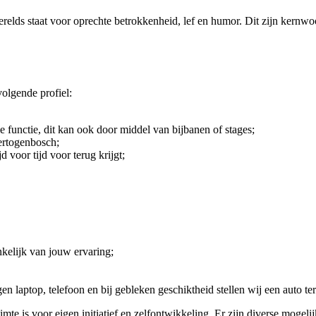
erelds staat voor oprechte betrokkenheid, lef en humor. Dit zijn kernw
olgende profiel:
 functie, dit kan ook door middel van bijbanen of stages;
ertogenbosch;
 voor tijd voor terug krijgt;
nkelijk van jouw ervaring;
en laptop, telefoon en bij gebleken geschiktheid stellen wij een auto te
mte is voor eigen initiatief en zelfontwikkeling. Er zijn diverse mogeli