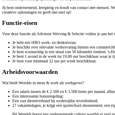
Jij bent ondernemend, leergierig en houdt van contact met mensen. W
creatieve oplossingen en geeft niet snel op!
Functie-eisen
Voor deze functie als Adviseur Werving & Selectie voldoe je aan het v
Je hebt een HBO werk- en denkniveau;
Je beschikt over relevante werkervaring binnen een commerciële
Je bent woonachtig in een straal van 50 kilometer rondom ‘s-H
Je bent 1 avond in de week tot 19.00 uur beschikbaar waar je tijd
Je bent voor minimaal 32 uur per week beschikbaar.
Arbeidsvoorwaarden
Wat biedt Werelds in mens & werk als werkgever?
Een salaris tussen de € 2.500 en € 3.500 bruto per maand, afha
Een interessante bonusregeling;
Een vast dienstverband bij wederzijdse tevredenheid;
27 vakantiedagen, je krijgt een sportschool abonnement, een eig
Bij Werelds heerst een ondernemende cultuur waarbij er veel rui