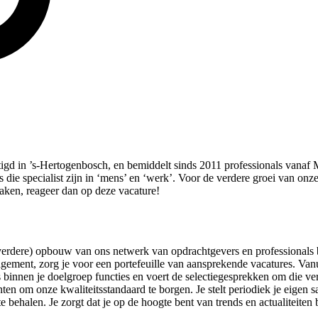
tigd in ’s-Hertogenbosch, en bemiddelt sinds 2011 professionals van
die specialist zijn in ‘mens’ en ‘werk’. Voor de verdere groei van onze
maken, reageer dan op deze vacature!
erdere) opbouw van ons netwerk van opdrachtgevers en professionals b
agement, zorg je voor een portefeuille van aansprekende vacatures. Van
ls binnen je doelgroep functies en voert de selectiegesprekken om die ve
nten om onze kwaliteitsstandaard te borgen. Je stelt periodiek je eigen
te behalen. Je zorgt dat je op de hoogte bent van trends en actualiteit