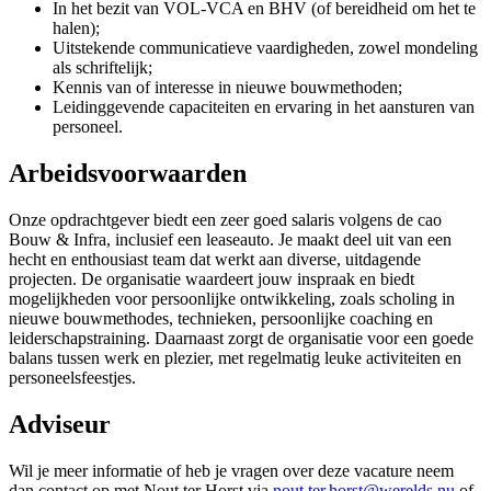
In het bezit van VOL-VCA en BHV (of bereidheid om het te
halen);
Uitstekende communicatieve vaardigheden, zowel mondeling
als schriftelijk;
Kennis van of interesse in nieuwe bouwmethoden;
Leidinggevende capaciteiten en ervaring in het aansturen van
personeel.
Arbeidsvoorwaarden
Onze opdrachtgever biedt een zeer goed salaris volgens de cao
Bouw & Infra, inclusief een leaseauto. Je maakt deel uit van een
hecht en enthousiast team dat werkt aan diverse, uitdagende
projecten. De organisatie waardeert jouw inspraak en biedt
mogelijkheden voor persoonlijke ontwikkeling, zoals scholing in
nieuwe bouwmethodes, technieken, persoonlijke coaching en
leiderschapstraining. Daarnaast zorgt de organisatie voor een goede
balans tussen werk en plezier, met regelmatig leuke activiteiten en
personeelsfeestjes.
Adviseur
Wil je meer informatie of heb je vragen over deze vacature neem
dan contact op met Nout ter Horst via
nout.ter.horst@werelds.nu
of