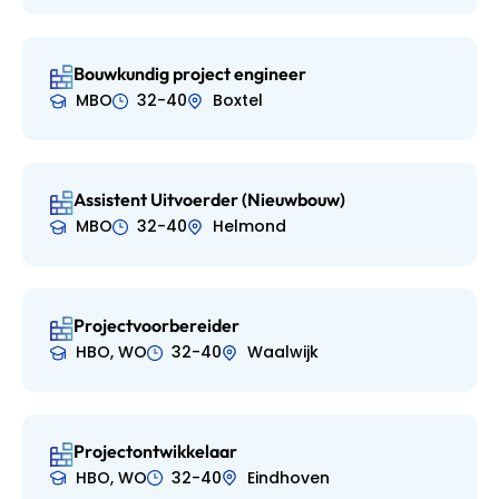
Bouwkundig project engineer
MBO
32-40
Boxtel
Assistent Uitvoerder (Nieuwbouw)
MBO
32-40
Helmond
Projectvoorbereider
HBO, WO
32-40
Waalwijk
Projectontwikkelaar
HBO, WO
32-40
Eindhoven