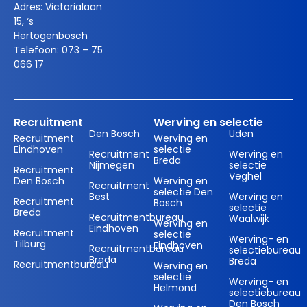
Adres:
Victorialaan
15, ‘s
Hertogenbosch
Telefoon:
073 – 75
066 17
Recruitment
Werving en selectie
Den Bosch
Uden
Recruitment
Werving en
Eindhoven
selectie
Recruitment
Werving en
Breda
Nijmegen
selectie
Recruitment
Veghel
Den Bosch
Werving en
Recruitment
selectie Den
Best
Werving en
Recruitment
Bosch
selectie
Breda
Recruitmentbureau
Waalwijk
Werving en
Eindhoven
Recruitment
selectie
Werving- en
Tilburg
Eindhoven
Recruitmentbureau
selectiebureau
Breda
Breda
Recruitmentbureau
Werving en
selectie
Werving- en
Helmond
selectiebureau
Den Bosch