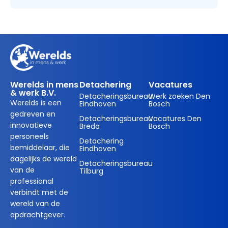
Werelds in mens
Detachering
Vacatures
& werk B.V.
Detacheringsbureau
Werk zoeken Den
Werelds is een
Eindhoven
Bosch
gedreven en
Detacheringsbureau
Vacatures Den
innovatieve
Breda
Bosch
personeels
Detachering
bemiddelaar, die
Eindhoven
dagelijks de wereld
Detacheringsbureau
van de
Tilburg
professional
verbindt met de
wereld van de
opdrachtgever.