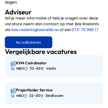
dagen.
Adviseur
Wil je meer informatie of heb je vragen over deze
vacature neem dan contact op met Bas Roelants
via
bas.roelants@werelds.nu
of bel
073-75 066 17
Nu solliciteren
Vergelijkbare vacatures
KVM Coördinator
MBO
32-40
Venlo
Projectleider Service
HBO
32-40
Eindhoven