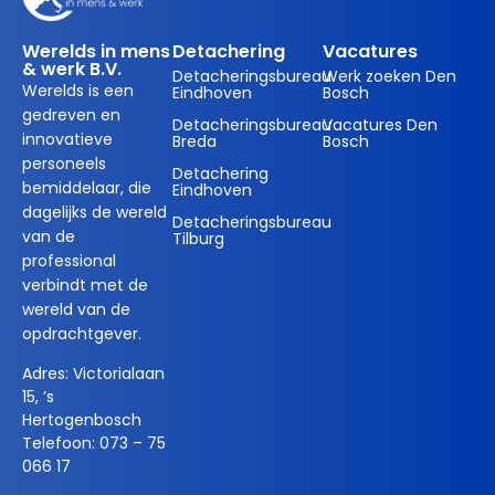
Werelds in mens
Detachering
Vacatures
& werk B.V.
Detacheringsbureau
Werk zoeken Den
Werelds is een
Eindhoven
Bosch
gedreven en
Detacheringsbureau
Vacatures Den
innovatieve
Breda
Bosch
personeels
Detachering
bemiddelaar, die
Eindhoven
dagelijks de wereld
Detacheringsbureau
van de
Tilburg
professional
verbindt met de
wereld van de
opdrachtgever.
Adres:
Victorialaan
15, ‘s
Hertogenbosch
Telefoon:
073 – 75
066 17