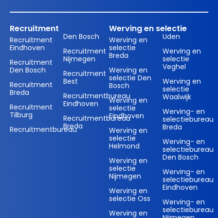
Recruitment
Werving en selectie
Den Bosch
Uden
Recruitment
Werving en
Eindhoven
selectie
Recruitment
Werving en
Breda
Nijmegen
selectie
Recruitment
Veghel
Den Bosch
Werving en
Recruitment
selectie Den
Best
Werving en
Recruitment
Bosch
selectie
Breda
Recruitmentbureau
Waalwijk
Werving en
Eindhoven
Recruitment
selectie
Werving- en
Tilburg
Eindhoven
Recruitmentbureau
selectiebureau
Breda
Breda
Recruitmentbureau
Werving en
selectie
Werving- en
Helmond
selectiebureau
Den Bosch
Werving en
selectie
Werving- en
Nijmegen
selectiebureau
Eindhoven
Werving en
selectie Oss
Werving- en
selectiebureau
Werving en
Nijmegen