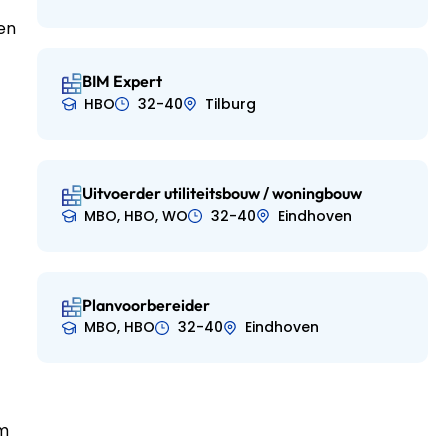
en
BIM Expert
HBO
32-40
Tilburg
Uitvoerder utiliteitsbouw / woningbouw
MBO, HBO, WO
32-40
Eindhoven
Planvoorbereider
MBO, HBO
32-40
Eindhoven
em