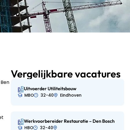
Vergelijkbare vacatures
 Ben
Uitvoerder Utiliteitsbouw
MBO
32-40
Eindhoven
et
Werkvoorbereider Restauratie – Den Bosch
HBO
32-40