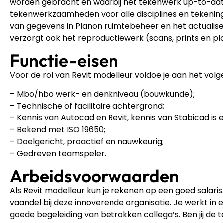
worden gebracht en waarbij het tekenwerk up-to-date m
tekenwerkzaamheden voor alle disciplines en tekenin
van gegevens in Planon ruimtebeheer en het actualis
verzorgt ook het reproductiewerk (scans, prints en plo
Functie-eisen
Voor de rol van Revit modelleur voldoe je aan het volge
– Mbo/hbo werk- en denkniveau (bouwkunde);
– Technische of facilitaire achtergrond;
– Kennis van Autocad en Revit, kennis van Stabicad is 
– Bekend met ISO 19650;
– Doelgericht, proactief en nauwkeurig;
– Gedreven teamspeler.
Arbeidsvoorwaarden
Als Revit modelleur kun je rekenen op een goed salaris
vaandel bij deze innoverende organisatie. Je werkt in
goede begeleiding van betrokken collega’s. Ben jij de