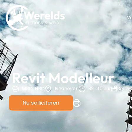
V
Revit Modelleur
MBO, HBO
Eindhoven
32-40 uur
Bouwk
Nu solliciteren