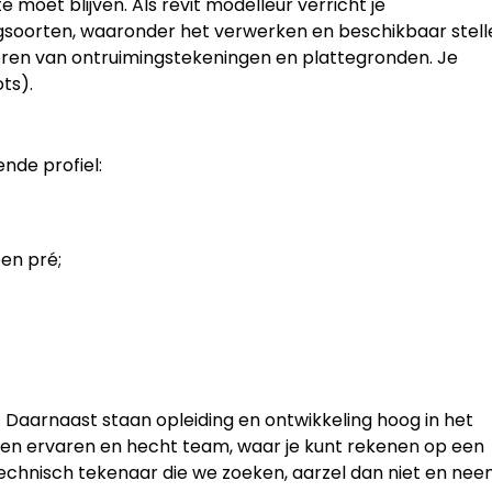
oet blijven. Als revit modelleur verricht je
gsoorten, waaronder het verwerken en beschikbaar stell
eren van ontruimingstekeningen en plattegronden. Je
ts).
nde profiel:
een pré;
. Daarnaast staan opleiding en ontwikkeling hoog in het
 een ervaren en hecht team, waar je kunt rekenen op een
 technisch tekenaar die we zoeken, aarzel dan niet en ne