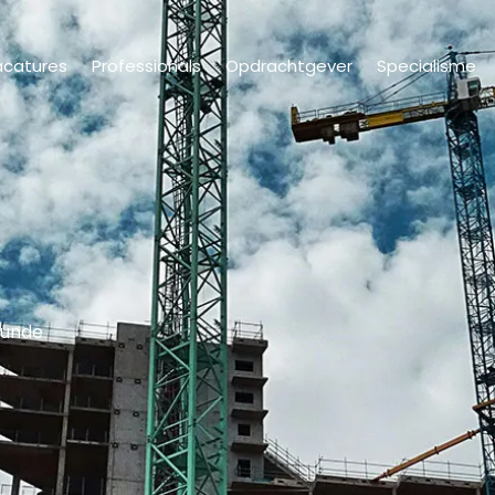
acatures
Professionals
Opdrachtgever
Specialisme
unde