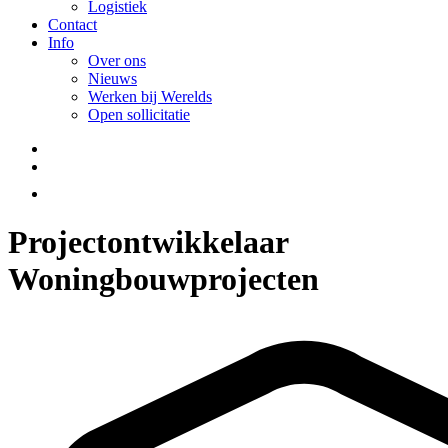
Logistiek
Contact
Info
Over ons
Nieuws
Werken bij Werelds
Open sollicitatie
Projectontwikkelaar
Woningbouwprojecten