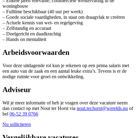
– Enkele jaren relevante, commerciële werkervaring in de
woningbouw
– Fulltime beschikbaar (40 uur per week)
– Goede sociale vaardigheden, in staat om draagvlak te creëren
– Actuele kennis van wet- en regelgeving
– Zelfstandig en accuraat
– Doelgericht en daadkrachtig
– Hands on mentaliteit
Arbeidsvoorwaarden
Voor deze uitdagende rol kun je rekenen op een prima salaris met
een auto van de zaak en een aantal leuke extra’s. Tevens is er de
nodige ruimte voor groei en ontwikkeling.
Adviseur
Wil je meer informatie of heb je vragen over deze vacature neem
dan contact op met Nout ter Horst via
nout.ter.horst@werelds.nu
of
bel
06-52 39 0766
Nu solliciteren
Vergelijkbare vacatures