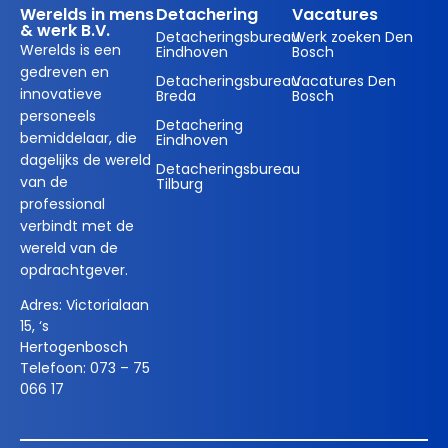
Werelds in mens
Detachering
Vacatures
& werk B.V.
Detacheringsbureau
Werk zoeken Den
Werelds is een
Eindhoven
Bosch
gedreven en
Detacheringsbureau
Vacatures Den
innovatieve
Breda
Bosch
personeels
Detachering
bemiddelaar, die
Eindhoven
dagelijks de wereld
Detacheringsbureau
van de
Tilburg
professional
verbindt met de
wereld van de
opdrachtgever.
Adres:
Victorialaan
15, ‘s
Hertogenbosch
Telefoon:
073 – 75
066 17