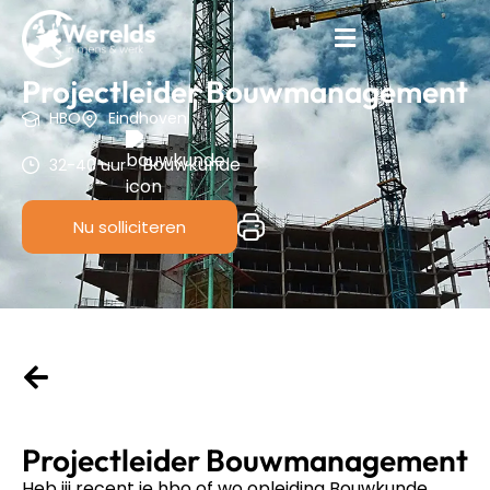
Projectleider Bouwmanagement
HBO
Eindhoven
Bouwkunde
32-40 uur
Nu solliciteren
Projectleider Bouwmanagement
Heb jij recent je hbo of wo opleiding Bouwkunde,