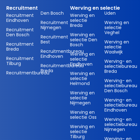
Recruitment
Werving en selectie
Den Bosch
Uden
Recruitment
Werving en
Eindhoven
selectie
Recruitment
Werving en
Breda
Nijmegen
selectie
Recruitment
Veghel
Den Bosch
Werving en
Recruitment
selectie Den
Best
Werving en
Recruitment
Bosch
selectie
Breda
Recruitmentbureau
Waalwijk
Werving en
Eindhoven
Recruitment
selectie
Werving- en
Tilburg
Eindhoven
Recruitmentbureau
selectiebureau
Breda
Breda
Recruitmentbureau
Werving en
selectie
Werving- en
Helmond
selectiebureau
Den Bosch
Werving en
selectie
Werving- en
Nijmegen
selectiebureau
Eindhoven
Werving en
selectie Oss
Werving- en
selectiebureau
Werving en
Nijmegen
selectie
Tilburg
Werving- en