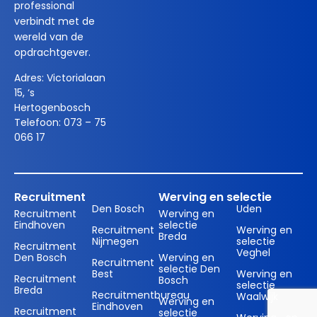
professional
verbindt met de
wereld van de
opdrachtgever.
Adres:
Victorialaan
15, ‘s
Hertogenbosch
Telefoon:
073 – 75
066 17
Recruitment
Werving en selectie
Den Bosch
Uden
Recruitment
Werving en
Eindhoven
selectie
Recruitment
Werving en
Breda
Nijmegen
selectie
Recruitment
Veghel
Den Bosch
Werving en
Recruitment
selectie Den
Best
Werving en
Recruitment
Bosch
selectie
Breda
Recruitmentbureau
Waalwijk
Werving en
Eindhoven
Recruitment
selectie