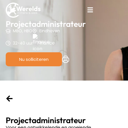
Projectadministrateur
MBO, HBO
Eindhoven
Finance
32-40 uur
Nu solliciteren
Projectadministrateur
Voor een ontwikkelende en groeiende