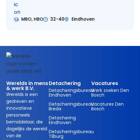
MBO, HBO
32-40
Eindhoven
Werelds in mens
Detachering
Vacatures
& werk B.V.
Detacheringsbureau
Werk zoeken Den
Werelds is een
Eindhoven
Bosch
gedreven en
Detacheringsbureau
Vacatures Den
innovatieve
Breda
Bosch
personeels
Detachering
bemiddelaar, die
Eindhoven
dagelijks de wereld
Detacheringsbureau
van de
Tilburg