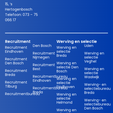
15, ‘s
Hertogenbosch
Telefoon:
073 – 75
066 17
Recruitment
Werving en selectie
Den Bosch
Uden
Recruitment
Werving en
Eindhoven
selectie
Recruitment
Werving en
Breda
Nijmegen
selectie
Recruitment
Veghel
Den Bosch
Werving en
Recruitment
selectie Den
Best
Werving en
Recruitment
Bosch
selectie
Breda
Recruitmentbureau
Waalwijk
Werving en
Eindhoven
Recruitment
selectie
Werving- en
Tilburg
Eindhoven
Recruitmentbureau
selectiebureau
Breda
Breda
Recruitmentbureau
Werving en
selectie
Werving- en
Helmond
selectiebureau
Den Bosch
Werving en