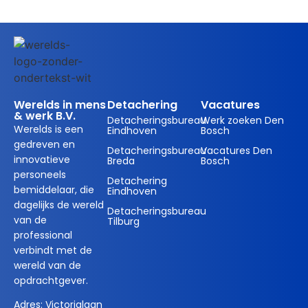
Werelds in mens
Detachering
Vacatures
& werk B.V.
Detacheringsbureau
Werk zoeken Den
Werelds is een
Eindhoven
Bosch
gedreven en
Detacheringsbureau
Vacatures Den
innovatieve
Breda
Bosch
personeels
Detachering
bemiddelaar, die
Eindhoven
dagelijks de wereld
Detacheringsbureau
van de
Tilburg
professional
verbindt met de
wereld van de
opdrachtgever.
Adres:
Victorialaan