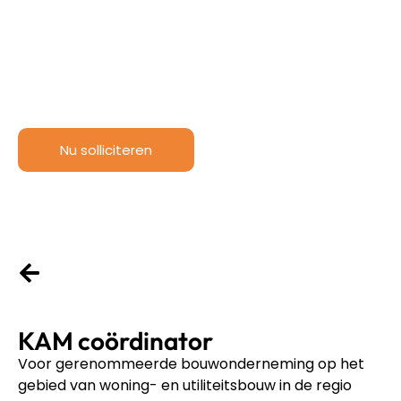
KAM coördinator
HBO
Eindhoven
Bouwkunde
32-40 uur
Nu solliciteren
KAM coördinator
Voor gerenommeerde bouwonderneming op het
gebied van woning- en utiliteitsbouw in de regio