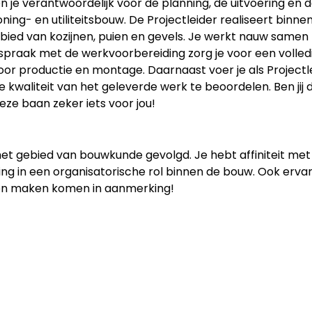
n je verantwoordelijk voor de planning, de uitvoering en 
ing- en utiliteitsbouw. De Projectleider realiseert binne
bied van kozijnen, puien en gevels. Je werkt nauw samen
spraak met de werkvoorbereiding zorg je voor een volled
or productie en montage. Daarnaast voer je als Projectl
kwaliteit van het geleverde werk te beoordelen. Ben jij d
deze baan zeker iets voor jou!
 het gebied van bouwkunde gevolgd. Je hebt affiniteit met
ing in een organisatorische rol binnen de bouw. Ook erva
llen maken komen in aanmerking!