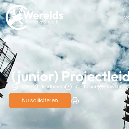
V
(junior) Projectle
MBO
Eindhoven
32-40 uur
Bouwkunde
Nu solliciteren