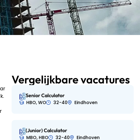
Vergelijkbare vacatures
aar
Senior Calculator
k.
HBO, WO
32-40
Eindhoven
r
(Junior) Calculator
MBO, HBO
32-40
Eindhoven