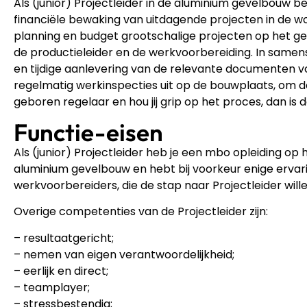
Als (junior) Projectleider in de aluminium gevelbouw be
financiële bewaking van uitdagende projecten in de won
planning en budget grootschalige projecten op het ge
de productieleider en de werkvoorbereiding. In samen
en tijdige aanlevering van de relevante documenten vo
regelmatig werkinspecties uit op de bouwplaats, om de 
geboren regelaar en hou jij grip op het proces, dan is 
Functie-eisen
Als (junior) Projectleider heb je een mbo opleiding op
aluminium gevelbouw en hebt bij voorkeur enige ervar
werkvoorbereiders, die de stap naar Projectleider wi
Overige competenties van de Projectleider zijn:
– resultaatgericht;
– nemen van eigen verantwoordelijkheid;
– eerlijk en direct;
– teamplayer;
– stressbestendig;