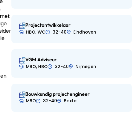
de
n
 met
ige
Projectontwikkelaar
eider
HBO, WO
32-40
Eindhoven
ie
VGM Adviseur
MBO, HBO
32-40
Nijmegen
ren
Bouwkundig project engineer
MBO
32-40
Boxtel