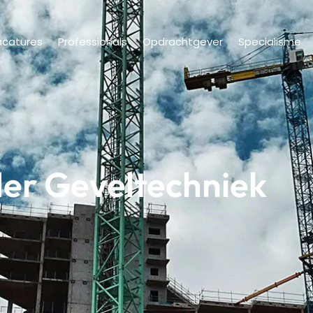
acatures
Professionals
Opdrachtgever
Specialisme
ider Geveltechniek