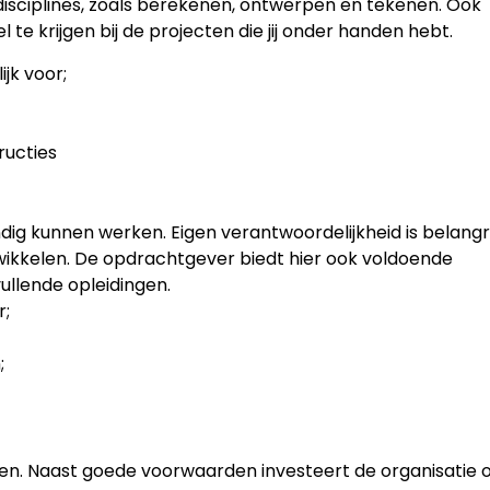
disciplines, zoals berekenen, ontwerpen en tekenen. Ook
e krijgen bij de projecten die jij onder handen hebt.
jk voor;
ructies
dig kunnen werken. Eigen verantwoordelijkheid is belangri
ntwikkelen. De opdrachtgever biedt hier ook voldoende
ullende opleidingen.
r;
;
kelen. Naast goede voorwaarden investeert de organisatie 