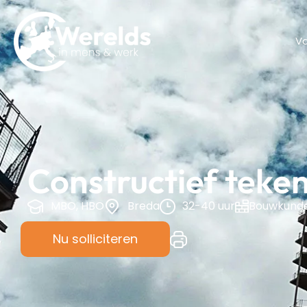
V
Constructief teke
MBO, HBO
Breda
32-40 uur
Bouwkund
Nu solliciteren