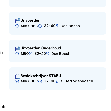
Uitvoerder
MBO, HBO
32-40
Den Bosch
Uitvoerder Onderhoud
jk
MBO
32-40
Den Bosch
Bestekschrijver STABU
MBO, HBO
32-40
s-Hertogenbosch
ook