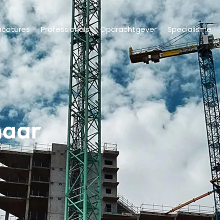
acatures
Professionals
Opdrachtgever
Specialisme
naar
e