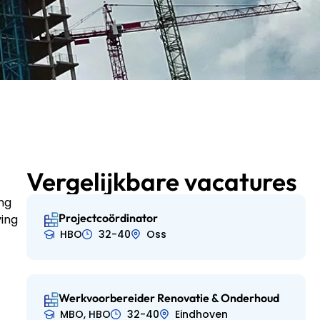
Vergelijkbare vacatures
ing
Projectcoördinator
ving
HBO
32-40
Oss
Werkvoorbereider Renovatie & Onderhoud
MBO, HBO
32-40
Eindhoven