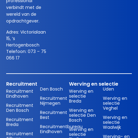
professional
verbindt met de
wereld van de
opdrachtgever.
Adres:
Victorialaan
15, ‘s
Hertogenbosch
Telefoon:
073 – 75
066 17
Recruitment
Werving en selectie
Den Bosch
Uden
Recruitment
Werving en
Eindhoven
selectie
Recruitment
Werving en
Breda
Nijmegen
selectie
Recruitment
Veghel
Den Bosch
Werving en
Recruitment
selectie Den
Best
Werving en
Recruitment
Bosch
selectie
Breda
Recruitmentbureau
Waalwijk
Werving en
Eindhoven
Recruitment
selectie
Werving- en