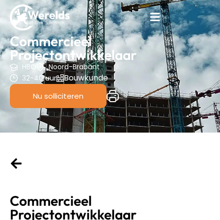
Commercieel
Projectontwikkelaar
HBO
Noord-Brabant
Bouwkunde
32-40 uur
Nu solliciteren
Commercieel
Projectontwikkelaar