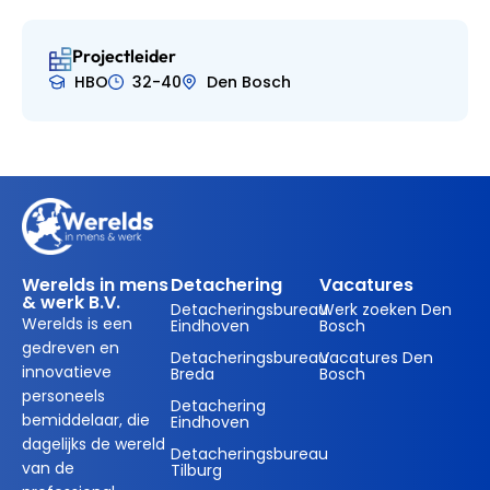
Projectleider
HBO
32-40
Den Bosch
Werelds in mens
Detachering
Vacatures
& werk B.V.
Detacheringsbureau
Werk zoeken Den
Werelds is een
Eindhoven
Bosch
gedreven en
Detacheringsbureau
Vacatures Den
innovatieve
Breda
Bosch
personeels
Detachering
bemiddelaar, die
Eindhoven
dagelijks de wereld
Detacheringsbureau
van de
Tilburg