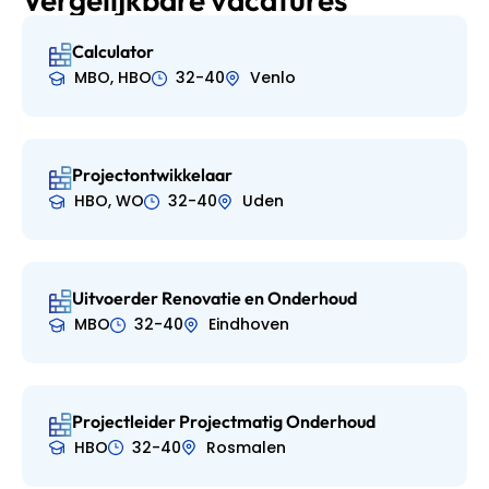
Calculator
MBO, HBO
32-40
Venlo
Projectontwikkelaar
HBO, WO
32-40
Uden
Uitvoerder Renovatie en Onderhoud
MBO
32-40
Eindhoven
Projectleider Projectmatig Onderhoud
HBO
32-40
Rosmalen