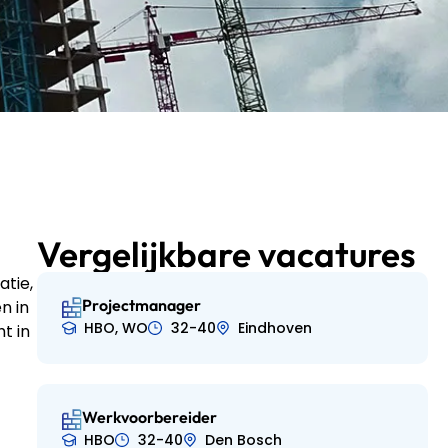
Vergelijkbare vacatures
atie,
Projectmanager
n in
HBO, WO
32-40
Eindhoven
t in
Werkvoorbereider
HBO
32-40
Den Bosch