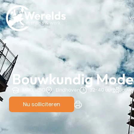
V
Bouwkundig Model
MBO, HBO
Eindhoven
32-40 uur
Bouwk
Nu solliciteren