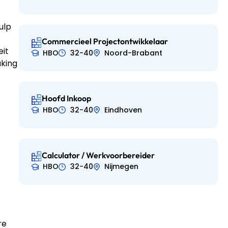
ulp
Commercieel Projectontwikkelaar
eit
HBO
32-40
Noord-Brabant
aking
Hoofd Inkoop
HBO
32-40
Eindhoven
Calculator / Werkvoorbereider
HBO
32-40
Nijmegen
re