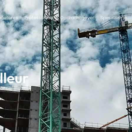
acatures
Professionals
Opdrachtgever
Specialisme
leur
unde