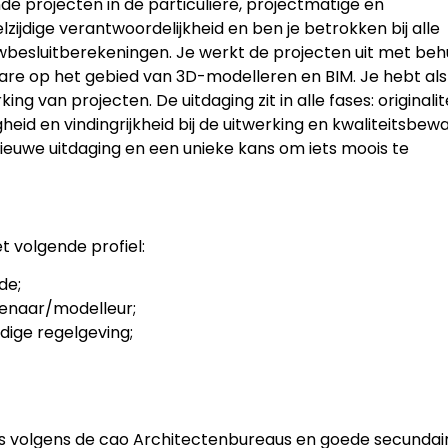
e projecten in de particuliere, projectmatige en
lzijdige verantwoordelijkheid en ben je betrokken bij alle
wbesluitberekeningen. Je werkt de projecten uit met beh
are op het gebied van 3D-modelleren en BIM.
Je hebt als
g van projecten. De uitdaging zit in alle fases: originalit
eid en vindingrijkheid bij de uitwerking en kwaliteitsbew
 nieuwe uitdaging en een unieke kans om iets moois te
t volgende profiel:
de;
kenaar/modelleur;
ige regelgeving;
ris volgens de cao Architectenbureaus en goede secundai