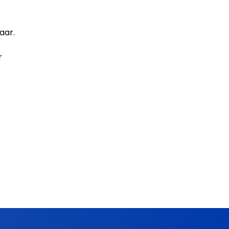
aar.
r