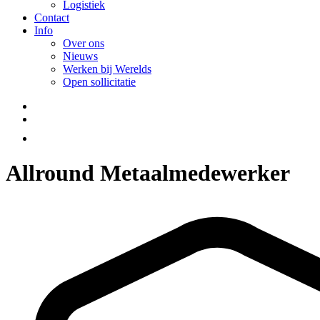
Logistiek
Contact
Info
Over ons
Nieuws
Werken bij Werelds
Open sollicitatie
Allround Metaalmedewerker