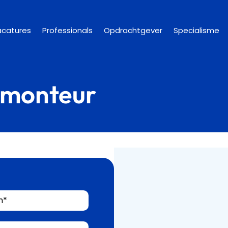
acatures
Professionals
Opdrachtgever
Specialisme
cemonteur
m