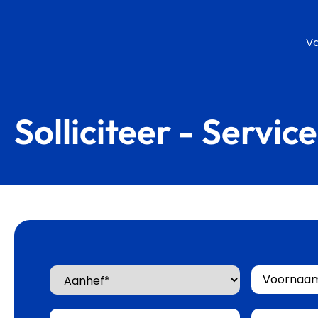
V
Solliciteer - Servi
Aanhef
Voornaam
Tussenvoegsel
Achternaa