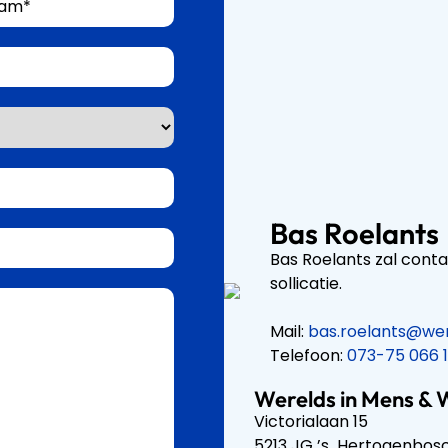
Bas Roelants
Bas Roelants zal cont
sollicatie.
Mail:
bas.roelants@wer
Telefoon:
073-75 066 
Werelds in Mens & 
Victorialaan 15
5213 JG ’s Hertogenbo