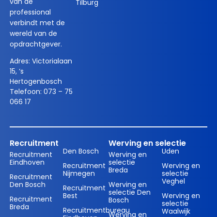
van de
Tilburg
professional
verbindt met de
wereld van de
opdrachtgever.
Adres:
Victorialaan
15, ‘s
Hertogenbosch
Telefoon:
073 – 75
066 17
Recruitment
Werving en selectie
Den Bosch
Uden
Recruitment
Werving en
Eindhoven
selectie
Recruitment
Werving en
Breda
Nijmegen
selectie
Recruitment
Veghel
Den Bosch
Werving en
Recruitment
selectie Den
Best
Werving en
Recruitment
Bosch
selectie
Breda
Recruitmentbureau
Waalwijk
Werving en