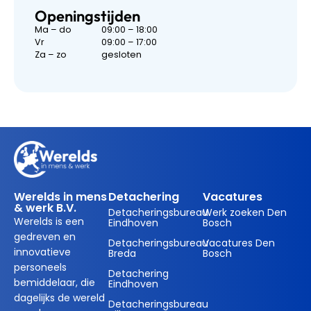
Openingstijden
Ma – do
09:00 – 18:00
Vr
09:00 – 17:00
Za – zo
gesloten
Werelds in mens
Detachering
Vacatures
& werk B.V.
Detacheringsbureau
Werk zoeken Den
Werelds is een
Eindhoven
Bosch
gedreven en
Detacheringsbureau
Vacatures Den
innovatieve
Breda
Bosch
personeels
Detachering
bemiddelaar, die
Eindhoven
dagelijks de wereld
Detacheringsbureau